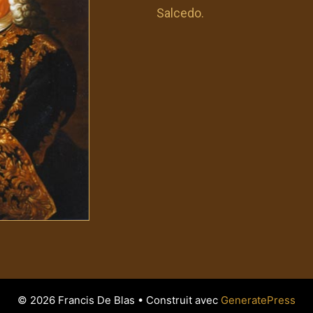
Salcedo.
© 2026 Francis De Blas
• Construit avec
GeneratePress