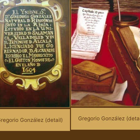
Gregorio González (detai
regorio González (detail)