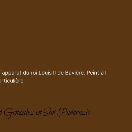
pparat du roi Louis II de Bavière. Peint à l
rticulière
 Gonzalez en San Pancrazio