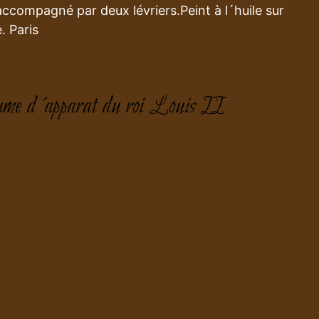
accompagné par deux lévriers.Peint à l´huile sur
. Paris
me d´apparat du roi Louis II