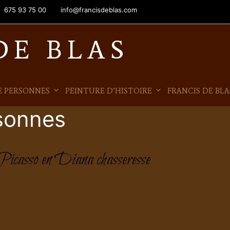
675 93 75 00
info@francisdeblas.com
DE BLAS
E PERSONNES
PEINTURE D’HISTOIRE
FRANCIS DE BLA
rsonnes
asso en Diana chasseresse