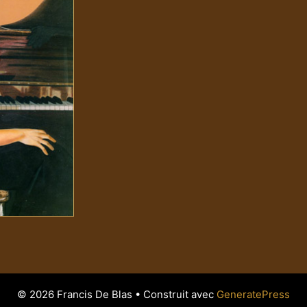
© 2026 Francis De Blas
• Construit avec
GeneratePress